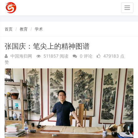
Togg
navig
首页
教育
学术
张国庆：笔尖上的精神图谱
中国海归网
511857 阅读
0 评论
479183 点
赞