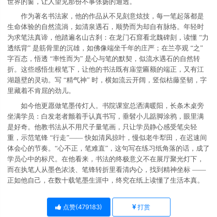
世界的窗，让人望见那份不事张扬的通透。
作为著名书法家，他的作品从不见刻意炫技，每一笔起落都是
生命体验的自然流淌，如清泉遇石，顺势而为却自有脉络。年轻时
为求笔法真谛，他踏遍名山古刹：在龙门石窟看北魏碑刻，读懂
“力
透纸背” 是筋骨里的沉雄，如佛像端坐千年的庄严；在兰亭观 “之”
字百态，悟透 “率性而为” 是心与笔的默契，似流水遇石的自然转
折。这些感悟生根笔下，让他的书法既有庙堂匾额的端正，又有江
湖题壁的灵动。写 “精气神” 时，横如流云开阔，竖似枯藤坚韧，字
里藏着不肯屈的劲儿。
如今他更愿做笔墨传灯人。书院课室总洒满暖阳，长条木桌旁
坐满学员：白发老者颤着手认真书写，垂髫小儿踮脚涂鸦，眼里满
是好奇。他教书法从不用尺子量笔画，只让学员静心感受笔尖轻
重，示范笔锋
“行走”—— 快如清风掠叶，慢似老牛犁田，在迟速间
体会心的节奏。“心不正，笔难直”，这句写在练习纸角落的话，成了
学员心中的标尺。在他看来，书法的终极意义不在展厅聚光灯下，
而在执笔人从墨色浓淡、笔锋转折里看清内心，找到精神坐标 ——
正如他自己，在数十载笔墨生涯中，终究在纸上读懂了生活本真。
点赞(
479183
)
打赏