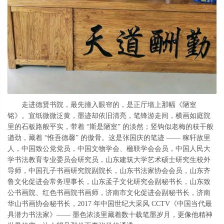
走进德贤书院，最先撞入眼帘的，是正厅墙上那幅《陋室
铭》。宣纸微微泛黄，墨迹却依旧清亮，笔锋游走间，横画如庭院
里的石板路般平实，带着
“斯是陋室” 的淡然；竖钩似老梅的枝干般
遒劲，藏着 “惟吾德馨” 的傲骨。这是张国庆的笔迹 —— 稼轩故里
人，中国致公党党员，中国文物学会、楹联学会会员，中国人民大
学书法教育专业委员会研究员，山东建筑大学艺术硕士研究生校外
导师，中国孔子书画研究院副院长，山东书法家协会会员，山东齐
鲁文化促进会常务理事长，山东孟子文化研究会副秘书长，山东致
公书画院、红色书画院书画师，济南市文化促进会副秘书长，济南
华山书画协会秘书长，2017 年中国世纪大采风 CCTV《中国当代最
具潜力书法家》—— 墨色浓淡里藏着数十载笔墨岁月，更像他精神