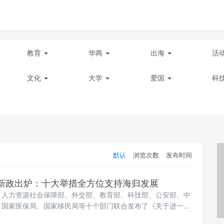
教育
华商
出海
活
文化
大学
爱国
科
默认
浏览次数
发布时间
新政出炉：十大举措全方位支持海归发展
、人力资源社会保障部、外交部、教育部、科技部、公安部、中
、国家医保局、国家移民局等十个部门联合发布了《关于进一步
作的意见》（人社部发〔2024〕78号）。该政策文件的出