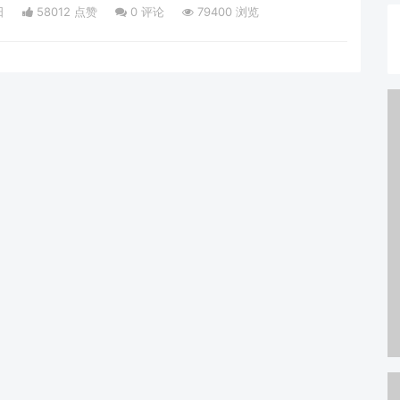
党的二十大和二十届二中、三中全会精神，进一步吸引和支持留
日
58012 点赞
0
评论
79400 浏览
和为国服务，为我国的高质量发展和中国式现代化建设提供有力