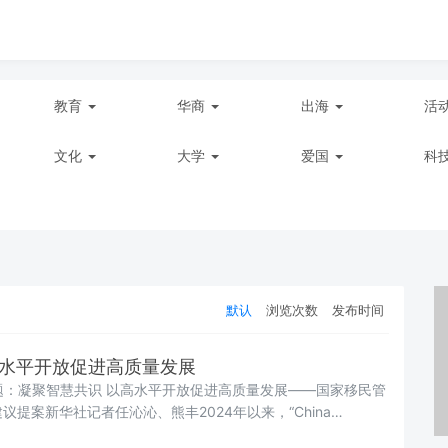
教育
华商
出海
活
文化
大学
爱国
科
默认
浏览次数
发布时间
高水平开放促进高质量发展
 题：凝聚智慧共识 以高水平开放促进高质量发展——国家移民管
提案新华社记者任沁沁、熊丰2024年以来，“China
国开放姿态赢得世界赞许，这背后有国家移民管理局等相关部委的主动