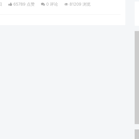
的智慧共识。“进一步鼓励更多外国人赴
日
65789 点赞
0
评论
81209 浏览