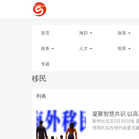
首页
海归
政策
政务
人才
智库
专题
移民
列表
凝聚智慧共识 以
新华社北京2月25日电
理局扎实办理代表委员建议
Travel”火了。大