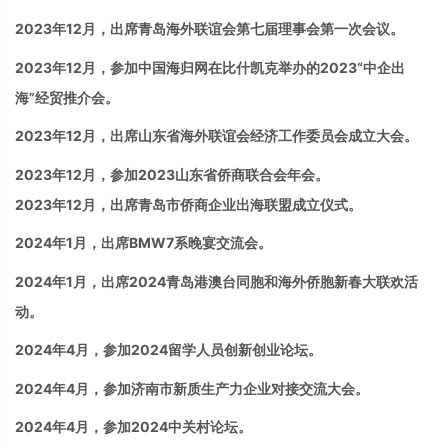
2023
年
12
月，出席青岛海外联谊会第七届理事会第一次会议。
2023
年
12
月，
参加
中国海归网在比什凯克举办的
2023
“中企出
海”经贸推介会。
2023
年
12
月，出席山东省海外联谊会经济工作委员会成立大会。
2023
年
12
月，参加
2023
山东省侨商联合会年会。
2023年12月，出席青岛市侨商企业出海联盟成立仪式。
2024
年
1
月，出席
BMW7
系晚宴交流会。
2024
年
1
月，出席2024青岛港澳台同胞和海外侨胞新春大联欢活
动。
2024
年
4
月，参加
2024
留学人员创新创业论坛。
2024
年
4
月，
参加
济南市新质生产力企业对接交流大会。
2024
年
4
月，
参加
2024
中关村论坛。