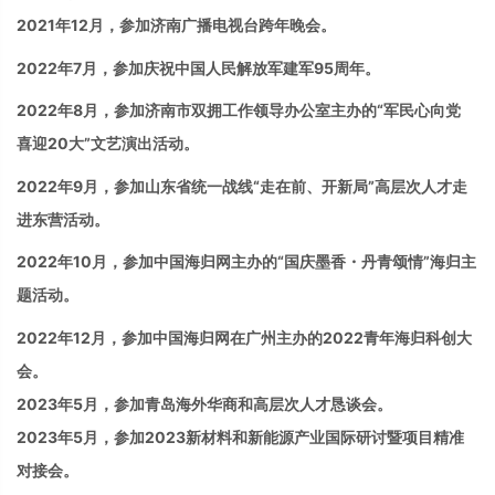
2021年12月，参加济南广播电视台跨年晚会。
2022年7月，
参加
庆祝中国人民解放军建军95周年
。
2022年8月，
参加济南市双拥工作领导办公室主办的
“
军民心向党
喜迎
20
大
”
文艺演出活动。
2022年9月，
参加山东
省统一战线“走在前、开新局”高层次人才走
进东营活动。
2022
年
10
月，
参加
中国海归网主办的“国庆墨香・丹青颂情”海归主
题活动。
2022
年
12
月，
参加
中国海归网在广州主办的
2022青年
海归科创大
会。
2023
年
5
月，参加青岛海外华商和高层次人才恳谈会。
2023
年
5
月，
参加
2023
新材料和新能源产业国际研讨暨项目精准
对接会。