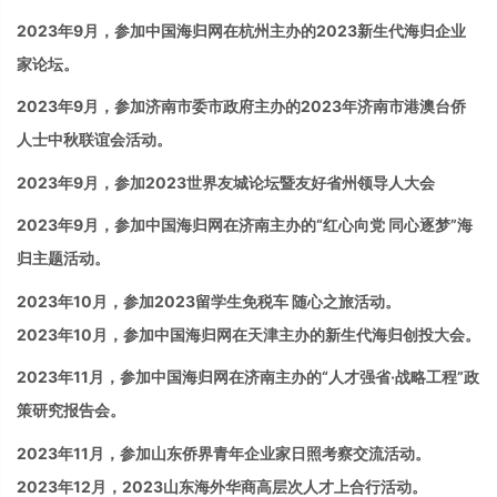
2023
年
9
月，
参加
中国海归网在杭州主办的2023新生代海归企业
家论坛。
2023
年
9
月，
参加
济南市委市政府主办的
2023
年济南市港澳台侨
人士中秋联谊会活动。
2023
年9月，
参加
2023世界友城论坛暨友好省州领导人大会
2023
年9月，
参加
中国海归网在济南主办的“红心向党 同心逐梦”海
归主题活动。
2023年10月，参加2023留学生免税车 随心之旅活动。
2023
年
10
月，
参加
中国海归网在天津主办的新生代海归创投大会。
2023
年
11
月，
参加
中国海归网在济南主办的“人才强省·战略工程”政
策研究报告会。
2023
年
11
月，
参加
山东侨界青年企业家日照考察交流活动。
2023
年
12
月，
2023
山东海外华商高层次人才上合行活动。