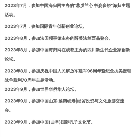
2023
年
7
月，
参加
中国海归网主办的“蕙质兰心 书姿多娇”海归主题
活动。
2023年7月，参加国际青年创新创业论坛。
2023
年
8
月，
参加
法国领事馆主办的醉美法兰西品鉴会。
2023
年8月，
参加
中国海归网在成都主办的四川新生代企业家创新
论坛。
2023年8月，
参加
庆祝中国人民解放军建军96周年暨纪念抗美援朝
战争胜利70周年主题活动。
2023
年
9
月，
参加
世界华侨华人论坛。
2023
年
9
月，
参加
中国山东·越南岘港
|
经贸投资与文化旅游交流
会。
2023年9月，参加中国(曲阜)国际孔子文化节。