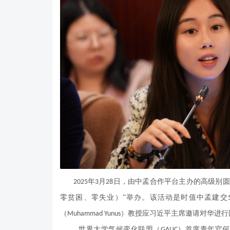
年
月
日，由中孟合作平台主办的高级别圆
2025
3
28
零贫困、零失业）”举办。该活动是时值中孟建交
（
）教授应习近平主席邀请对华进行
Muhammad Yunus
世界大学气候变化联盟（
）首席青年官何
GAUC