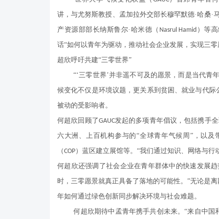
讲，与尤努斯教授、孟加拉外交部长穆罕默德·哈桑·
产资源部部长纳斯鲁尔·哈米德（
）等高
Nasrul Hamid
话“如何以青年为驱动，推动社会企业发展，实现三零
超欣呼吁共建
“三零世界”
“‘三零世界’并非遥不可及的愿景，而是当代青年
候变化不仅是环境议题，更关系到贫困、就业与代际
被动的受影响者。
何超欣回顾了
发起的多项青年倡议，包括携手全
GAUC
六大洲、上百机构参与的“全球青年气候周”，以及
（
）蓝区建立展馆等。“我们通过知识、网络与行
COP
何超欣还强调了社会企业在青年群体中的快速发展趋
时，三零愿景就真正具备了落地的可能性。”无论是
年如何通过绿色创新同步解决环境与社会难题。
何超欣期待中孟青年携手共创未来。
“来自中国