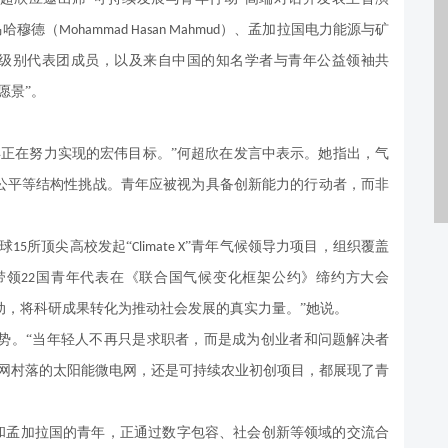
马哈穆德（
）、孟加拉国电力能源与矿
Mohammad Hasan Mahmud
级别代表团成员，以及来自中国的知名学者与青年公益领袖共
愿景”。
正在努力实现的宏伟目标。”何超欣在发言中表示。她指出，气
公平等结构性挑战。青年应被视为具备创新能力的行动者，而非
球
所顶尖高校发起“
”青年气候领导力项目，组织覆盖
15
Climate X
带领
国青年代表在《联合国气候变化框架公约》缔约方大会
22
动，将科研成果转化为推动社会发展的真实力量。”她说。
势。
“当年轻人不再只是求职者，而是成为创业者和问题解决者
离网村落的太阳能微电网，还是可持续农业初创项目，都展现了青
和孟加拉国的青年，正通过数字包容、社会创新等领域的交流合