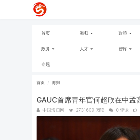
首页
海归
政策
政务
人才
智库
专题
首页
海归
GAUC首席青年官何超欣在中
中国海归网
2731609 阅读
0 评论