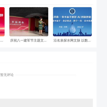
会成
庆祝八一建军节主题文艺
沿名泉探水网文脉 以数智
汇演
赋能泉水经济
暂无评论