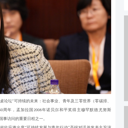
桌论坛“可持续的未来：社会事业、青年及三零世界（零碳排、
周年，孟加拉国
年诺贝尔和平奖得主穆罕默德尤努斯
50
2006
国事访问的重要日程之一。
超欣应邀出席“可持续发展与青年行动”高端对话并发表主旨演