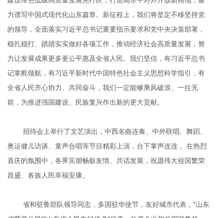
力谱写中国式现代化山东篇章。新征程上，我们将坚定不移坚持党
的领导，全面落实习近平总书记重要指示要求和党中央决策部署，
稳扎稳打、踏踏实实做好各项工作，推动经济社会高质量发展，努
力让发展成果更多更公平惠及全省人民。我们坚信，有习近平总书
记掌舵领航，有习近平新时代中国特色社会主义思想科学指引，有
全省人民齐心协力、共同奋斗，我们一定能够乘风破浪、一往无
前，为推进强国建设、民族复兴作出新的更大贡献。
招待会上举行了文艺演出，中西名曲连奏、中外联唱、舞蹈、
奥运健儿访谈、童声合唱等节目精彩上演，台下掌声连连 。在热烈
喜庆的氛围中，各界宾朋畅叙友情、共话发展，祝愿伟大祖国繁荣
昌盛、各族人民幸福安康。
省和驻鲁部队领导同志，多国驻华使节，友好城市代表，“山东