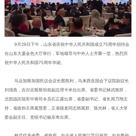
9月29日下午，山东省庆祝中华人民共和国成立75周年招待会
在山东大厦金色大厅举行，军地领导与中外人士齐聚一堂，热烈庆
祝中华人民共和国75周年华诞。
马达加斯加国民议会议长图凯利，马来西亚国会下议院副议长
刘强燕，吉尔吉斯斯坦前副总理卡米拉出席。省委书记林武致辞，
北部战区陆军中将司令员石正露出席，省委副书记、省长周乃翔主
持，省政协主席葛慧君，正省级老同志韩寓群、陈光林，省人大常
委会副主任、党组书记杨东奇出席。
林武代表省委、省政府，向全省人民致以节日祝贺，向在鲁的