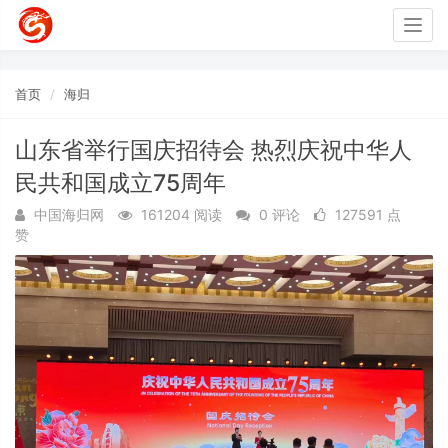
Togg
navig
首页
海归
山东省举行国庆招待会 热烈庆祝中华人
民共和国成立75周年
中国海归网
161204 阅读
0 评论
127591 点
赞